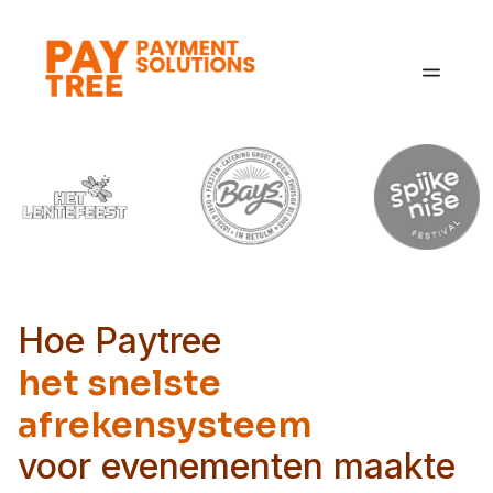
Oplossingen
Sectoren
Over ons
Blog
Contact
Hoe Paytree
het snelste
afrekensysteem
voor evenementen maakte