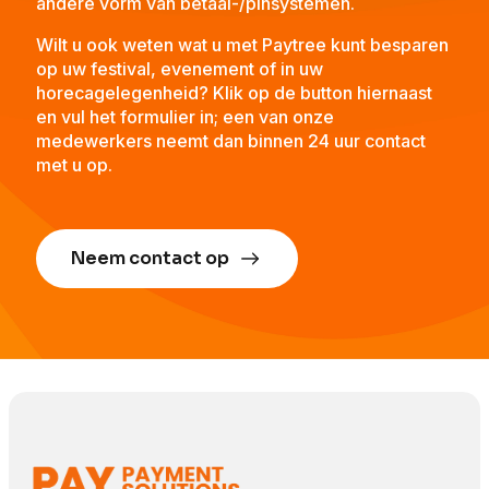
andere vorm van betaal-/pinsystemen.
Wilt u ook weten wat u met Paytree kunt besparen
op uw festival, evenement of in uw
horecagelegenheid? Klik op de button hiernaast
en vul het formulier in; een van onze
medewerkers neemt dan binnen 24 uur contact
met u op.
Neem contact op