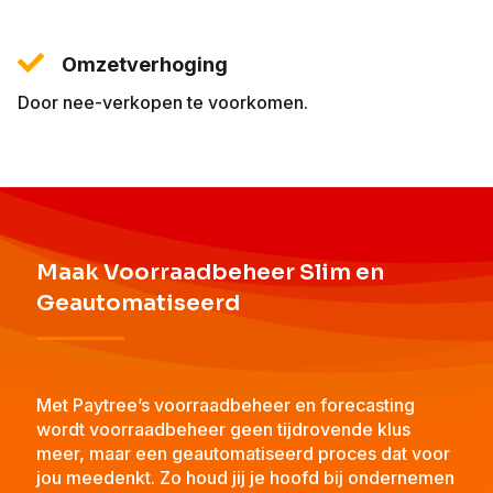
Omzetverhoging
Door nee-verkopen te voorkomen.
Maak Voorraadbeheer Slim en
Geautomatiseerd
Met Paytree’s voorraadbeheer en forecasting
wordt voorraadbeheer geen tijdrovende klus
meer, maar een geautomatiseerd proces dat voor
jou meedenkt. Zo houd jij je hoofd bij ondernemen